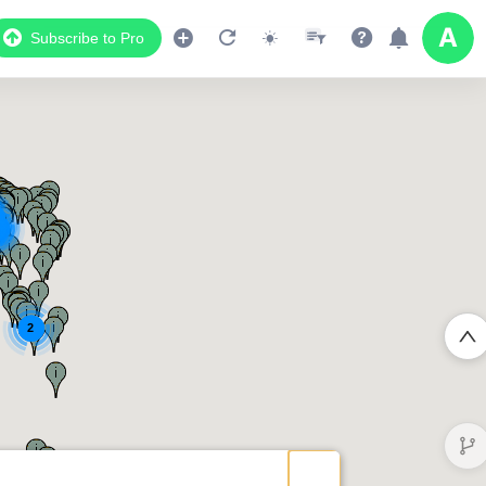
Subscribe to Pro
2