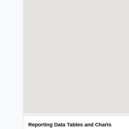
Reporting Data Tables and Charts